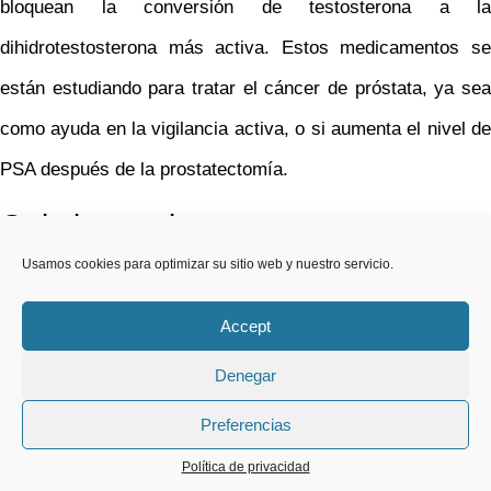
bloquean la conversión de testosterona a la
dihidrotestosterona más activa. Estos medicamentos se
están estudiando para tratar el cáncer de próstata, ya sea
como ayuda en la vigilancia activa, o si aumenta el nivel de
PSA después de la prostatectomía.
Quimioterapia
Usamos cookies para optimizar su sitio web y nuestro servicio.
Los estudios realizados recientemente indican que muchos
medicamentos de quimioterapia pueden afectar al cáncer
Accept
de próstata. Algunos de ellos, como docetaxel (Taxotere) y
Denegar
cabazitaxel (Jevtana), han demostrado ayudar a los
Preferencias
hombres a vivir por más tiempo.
Política de privacidad