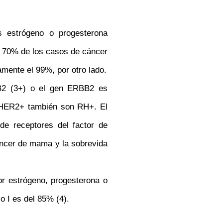
s estrógeno o progesterona
el 70% de los casos de cáncer
mente el 99%, por otro lado.
BB2 (3+) o el gen ERBB2 es
s HER2+ también son RH+. El
de receptores del factor de
áncer de mama y la sobrevida
tor estrógeno, progesterona o
 I es del 85% (4).