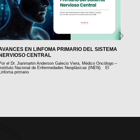
AVANCES EN LINFOMA PRIMARIO DEL SISTEMA
MAN
NERVIOSO CENTRAL
BAJ
Por el Dr. Jianmartin Anderson Galecio Viera, Médico Oncólogo –
Por la
Instituto Nacional de Enfermedades Neoplásicas (INEN). El
Oncolo
Linfoma primario
Neopl