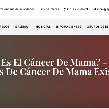
Calendario de actividades
Link de interés
+51 1 225-9203
spom@sp
RESOS
GALERÍA
NOTICIAS
INFO PACIENTES
GRUPOS DE E
 Es El Cáncer De Mama? –
s De Cáncer De Mama Exi