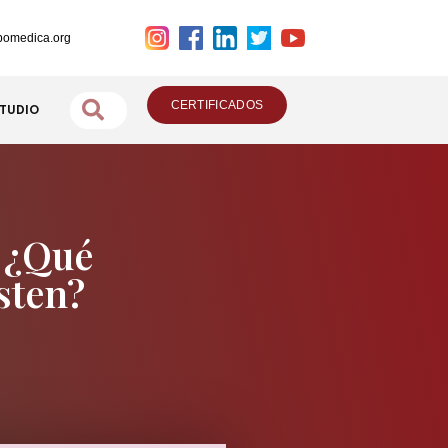
omedica.org
CERTIFICADOS
STUDIO
 ¿Qué
sten?