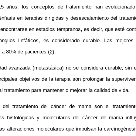
15 años, los conceptos de tratamiento han evolucionado
nfasis en terapias dirigidas y desescalamiento del tratamie
l encontrarse en estadios tempranos, es decir, que esté con
nglios linfáticos, es considerado curable. Las mejores
0 a 80% de pacientes (2).
edad avanzada (metastásica) no se considera curable, sin
rincipales objetivos de la terapia son prolongar la supervive
al tratamiento para mantener o mejorar la calidad de vida.
s del tratamiento del cáncer de mama son el tratamiento
icas histológicas y moleculares del cáncer de mama inf
Las alteraciones moleculares que impulsan la carcinogéne