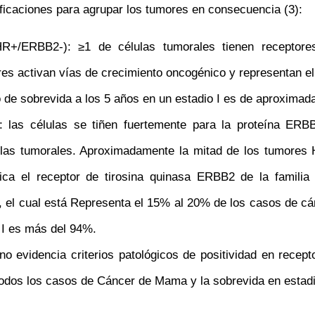
ificaciones para agrupar los tumores en consecuencia (3):
R+/ERBB2-): ≥1 de células tumorales tienen receptore
ores activan vías de crecimiento oncogénico y representan 
 de sobrevida a los 5 años en un estadio I es de aproximada
las células se tiñen fuertemente para la proteína ER
lulas tumorales. Aproximadamente la mitad de los tumore
ca el receptor de tirosina quinasa ERBB2 de la familia 
, el cual está Representa el 15% al 20% de los casos de c
 I es más del 94%.
no evidencia criterios patológicos de positividad en recep
dos los casos de Cáncer de Mama y la sobrevida en estadio