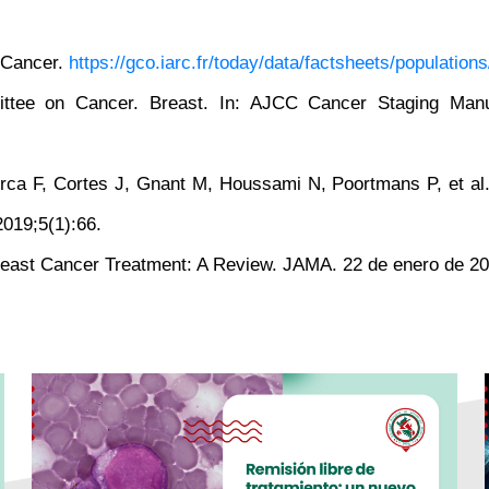
 Cancer.
https://gco.iarc.fr/today/data/factsheets/population
ttee on Cancer. Breast. In: AJCC Cancer Staging Manu
rca F, Cortes J, Gnant M, Houssami N, Poortmans P, et al
2019;5(1):66.
east Cancer Treatment: A Review. JAMA. 22 de enero de 20